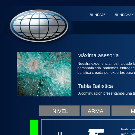
BLINDAJE
BLINDAMAX
Máxima asesoría
Nuestra experiencia nos ha dado la
personalizada podemos entregar
balística creada por expertos para
Tabla Balística
A continuación presentamos una tab
NIVEL
ARMA
M
Protecció
III
puño, tal