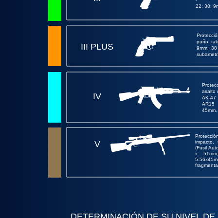
22; 38; 
Protecci
puño, tal
III PLUS
9mm; 38 
subametra
Protec
asalto 
IV
AK-47
AR15 
45mm.
Protecci
V
impacto,
(Fusil Aut
x 51mm,
5.56x4
fragmenta
DETERMINACIÓN DE SU NIVEL DE